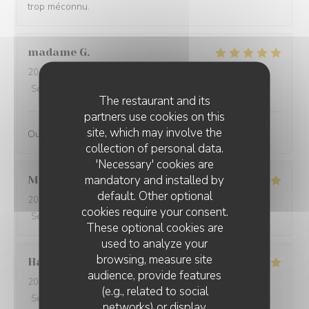
trop méconnu.
madame
G
2026-07-14
- 12:00 - Guests 3
Service
:
5
/5
Ambiance
:
5
/5
Food
:
5
/5
Value
:
5
/5
The restaurant and its
partners use cookies on this
site, which may involve the
Oui c’est très bien le service est l’accueil
collection of personal data.
'Necessary' cookies are
mandatory and installed by
Marie-Rose
G
default. Other optional
2026-07-13
- 12:15 - Guests 4
cookies require your consent.
Service
:
5
/5
Ambiance
:
5
/5
Food
:
5
/5
Value
:
5
/5
These optional cookies are
used to analyze your
browsing, measure site
Hansjörg
S
audience, provide features
2026-07-13
- 12:00 - Guests 4
(e.g., related to social
Service
:
5
/5
Ambiance
:
5
/5
Food
:
5
/5
Value
:
4
/5
networks) or display