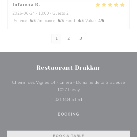
Infancia
R
2026-06-24
- 13:00 - Guests 2
Service
:
5
/5
Ambiance
:
5
/5
Food
:
4
/5
Value
:
4
/5
1
2
3
Restaurant Drakkar
Chemin des Vignes 14 - Emera - Domaine de la Gracieuse
((opens in a new window))
1027 Lonay
021 804 51 51
BOOKING
BOOK A TABLE