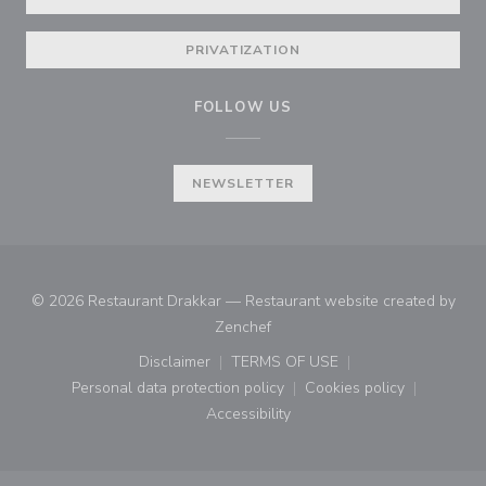
PRIVATIZATION
FOLLOW US
NEWSLETTER
© 2026 Restaurant Drakkar — Restaurant website created by
((opens in a new window))
Zenchef
Disclaimer
TERMS OF USE
((opens in a new window))
((opens in a new window))
Personal data protection policy
Cookies policy
((opens in a new window))
((opens in a new
Accessibility
((opens in a new window))