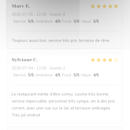
Marc
E
2026-07-05
- 12:30 - Guests 4
Service
:
5
/5
Ambiance
:
4
/5
Food
:
5
/5
Value
:
3
/5
Toujours aussi bon, service très pro, terrasse de rêve.
Sylviane
C
2026-07-04
- 12:00 - Guests 2
Service
:
5
/5
Ambiance
:
4
/5
Food
:
5
/5
Value
:
4
/5
Le restaurant mérite d'être connu, cuisine très bonne,
service impeccable, personnel très sympa, vin à des prix
correct, avec une vue sur le lac et terrasse ombragée.
Très joli endroit