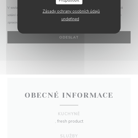
Přizpůsobit
V souladu se zákonem o ochraně spotřebitele máte právo odmítnout marketingová
Zásady ochrany osobních údajů
volání registrací v Robinsonově seznamu:
robinsonseznam.cz
. Pro více informací o
undefined
zpracování vašich údajů si přečtěte naše
zásady ochrany osobních údajů
.
OBECNÉ INFORMACE
KUCHYNĚ
, fresh product
SLUŽBY