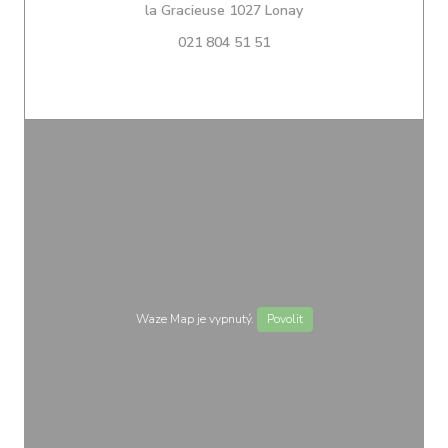
((otevře se v novém o
la Gracieuse 1027 Lonay
021 804 51 51
Waze Map je vypnutý.
Povolit