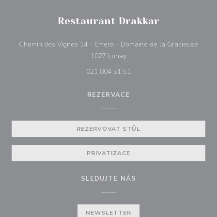
Restaurant Drakkar
Chemin des Vignes 14 - Emera - Domaine de la Gracieuse
((otevře se v novém okně))
1027 Lonay
021 804 51 51
REZERVACE
REZERVOVAT STŮL
PRIVATIZACE
SLEDUJTE NÁS
NEWSLETTER