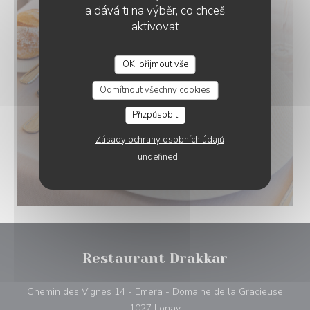
a dává ti na výběr, co chceš
aktivovat
OK, přijmout vše
RESTAURANT DRAKKAR
Odmítnout všechny cookies
Přizpůsobit
Zásady ochrany osobních údajů
undefined
Restaurant Drakkar
Chemin des Vignes 14 - Emera - Domaine de la Gracieuse
((otevře se v novém okně))
1027 Lonay